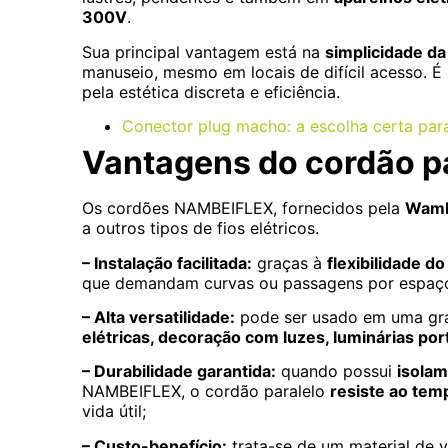
300V
.
Sua principal vantagem está na
simplicidade da
manuseio, mesmo em locais de difícil acesso.
pela estética discreta e eficiência.
Conector plug macho: a escolha certa para
Vantagens do cordão 
Os cordões NAMBEIFLEX, fornecidos pela
Waml
a outros tipos de fios elétricos.
– Instalação facilitada:
graças à
flexibilidade do
que demandam curvas ou passagens por espaços
– Alta versatilidade:
pode ser usado em uma gra
elétricas, decoração com luzes, luminárias por
– Durabilidade garantida:
quando possui
isolam
NAMBEIFLEX, o cordão paralelo
resiste ao temp
vida útil;
– Custo-benefício:
trata-se de um material de 