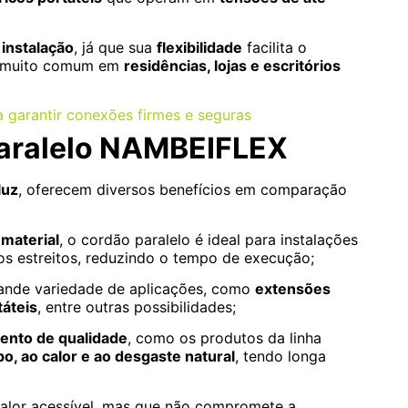
 instalação
, já que sua
flexibilidade
facilita o
 É muito comum em
residências, lojas e escritórios
 garantir conexões firmes e seguras
paralelo NAMBEIFLEX
uz
, oferecem diversos benefícios em comparação
 material
, o cordão paralelo é ideal para instalações
 estreitos, reduzindo o tempo de execução;
nde variedade de aplicações, como
extensões
táteis
, entre outras possibilidades;
ento de qualidade
, como os produtos da linha
o, ao calor e ao desgaste natural
, tendo longa
valor acessível, mas que não compromete a