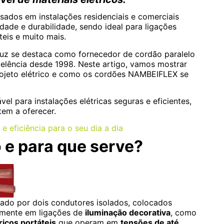
sados em instalações residenciais e comerciais
lidade e durabilidade, sendo ideal para ligações
teis e muito mais.
uz se destaca como fornecedor de cordão paralelo
celência desde 1998. Neste artigo, vamos mostrar
rojeto elétrico e como os cordões NAMBEIFLEX se
l para instalações elétricas seguras e eficientes,
tem a oferecer.
e eficiência para o seu dia a dia
 e para que serve?
rmado por dois condutores isolados, colocados
almente em ligações de
iluminação decorativa
, como
ricos portáteis
que operam em
tensões de até