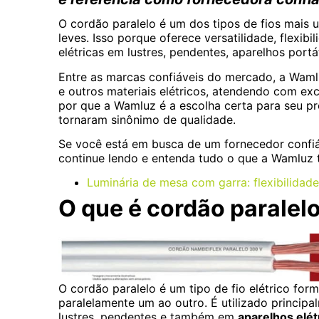
O cordão paralelo é um dos tipos de fios mais u
leves. Isso porque oferece versatilidade, flexibi
elétricas em lustres, pendentes, aparelhos portá
Entre as marcas confiáveis do mercado, a Waml
e outros materiais elétricos, atendendo com ex
por que a Wamluz é a escolha certa para seu p
tornaram sinônimo de qualidade.
Se você está em busca de um fornecedor confiáve
continue lendo e entenda tudo o que a Wamluz 
Luminária de mesa com garra: flexibilidade 
O que é cordão paralelo
O cordão paralelo é um tipo de fio elétrico fo
paralelamente um ao outro. É utilizado princip
lustres, pendentes e também em
aparelhos elét