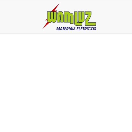
DRIVER PARA PAI
9 de setembro de 2024
Driver para painel de Led: o que é e como funciona