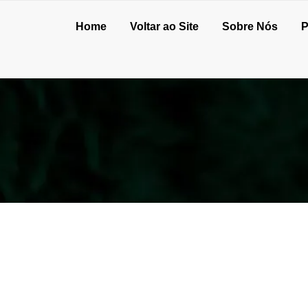
Home
Voltar ao Site
Sobre Nós
P
de 2025
17 de fevereiro de 2025
elana: benefícios
Fornecedor de lâmpadas: conheça
egurança e
as diferentes soluções da Wamluz