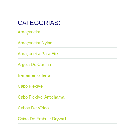
escolher errado
26 de março de 2026
Ler mais
CATEGORIAS:
Abraçadeira
Abraçadeira Nylon
Abraçadeira Para Fios
Argola De Cortina
Barramento Terra
Cabo Flexível
Cabo Flexível Antichama
Cabos De Vídeo
Caixa De Embutir Drywall