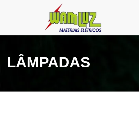
LÂMPADAS
26 de março de 2026
28 de novembro 
Lâmpada bolinha de LED: guia de
Soquete de porc
compra para não escolher errado
que garantem s