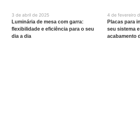
3 de abril de 2025
4 de fevereiro 
Luminária de mesa com garra:
Placas para in
flexibilidade e eficiência para o seu
seu sistema e
dia a dia
acabamento d