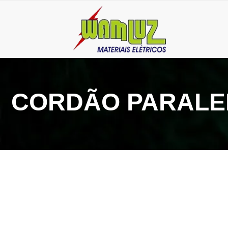
CORDÃO PARALE
10 de abril de 2025
Fornecedor de cordão paralelo: conheça a Wamluz