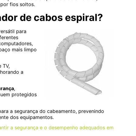
or fios soltos.
ador de cabos espiral?
ersátil para
ferentes
e computadores,
paço mais limpo
e TV,
lhorando a
urança
,
iquem protegidos
i para a segurança do cabeamento, prevenindo
ente dos equipamentos.
arantir a segurança e o desempenho adequados em