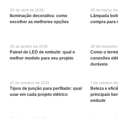
30 de abril de 2026
26 de março de
Iluminação decorativa: como
Lâmpada boli
escolher as melhores opções
compra para 
29 de janeiro de 2026
29 de dezembr
Painel de LED de embutir: qual o
Como o termin
melhor modelo para seu projeto
conexões elét
duráveis
31 de outubro de 2025
1 de outubro d
Tipos de junção para perfilado: qual
Beleza e efic
usar em cada projeto elétrico
principais be
embutir