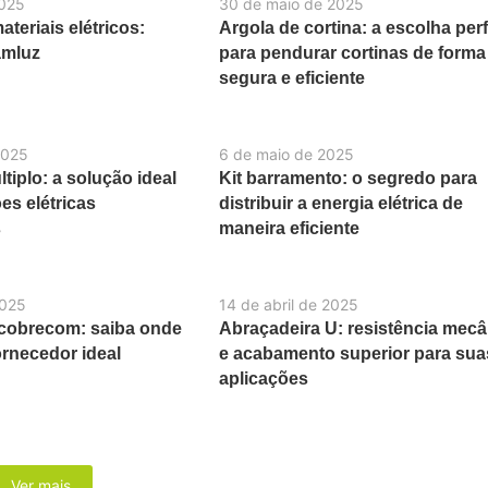
2025
30 de maio de 2025
teriais elétricos:
Argola de cortina: a escolha perf
amluz
para pendurar cortinas de forma
segura e eficiente
2025
6 de maio de 2025
tiplo: a solução ideal
Kit barramento: o segredo para
es elétricas
distribuir a energia elétrica de
s
maneira eficiente
2025
14 de abril de 2025
 cobrecom: saiba onde
Abraçadeira U: resistência mecâ
ornecedor ideal
e acabamento superior para sua
aplicações
Ver mais