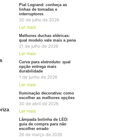
Pial Legrand: conheça as
linhas de tomadas e
interruptores
30 de julho de 2026
Ler mais
Melhores duchas elétricas:
qual modelo vale mais a pena
21 de julho de 2026
Ler mais
os
Curva para eletroduto: qual
opção entrega mais
durabilidade
1 de junho de 2026
Ler mais
Iluminação decorativa: como
escolher as melhores opções
30 de abril de 2026
riza
Ler mais
Lâmpada bolinha de LED:
guia de compra para não
escolher errado
26 de março de 2026