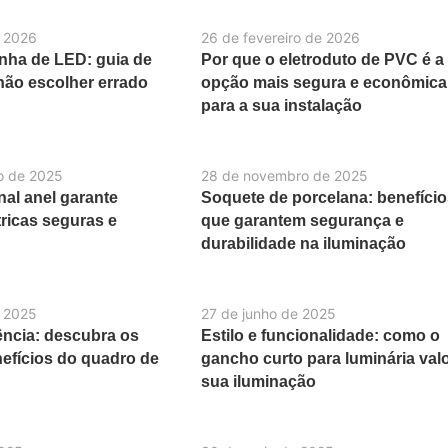
 2026
26 de fevereiro de 2026
nha de LED: guia de
Por que o eletroduto de PVC é a
não escolher errado
opção mais segura e econômica
para a sua instalação
o de 2025
28 de novembro de 2025
al anel garante
Soquete de porcelana: benefíci
ricas seguras e
que garantem segurança e
durabilidade na iluminação
e 2025
27 de junho de 2025
iência: descubra os
Estilo e funcionalidade: como o
nefícios do quadro de
gancho curto para luminária valo
sua iluminação