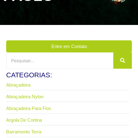
Entre em Contato
CATEGORIAS:
Abraçadeira
Abraçadeira Nylon
Abraçadeira Para Fios
Argola De Cortina
Barramento Terra