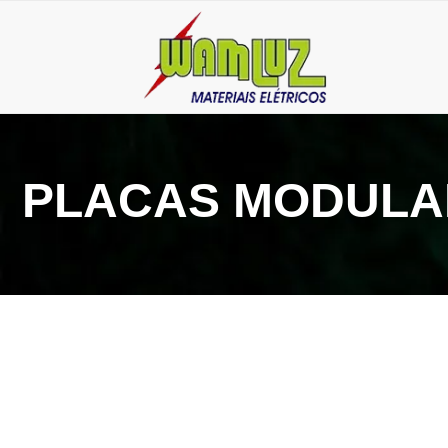
PLACAS MODULA
4 de fevereiro de 2025
Placas para interruptores: proteja seu sistema elétr