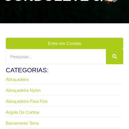
Entre em Contato
CATEGORIAS:
Abraçadeira
Abraçadeira Nylon
Abraçadeira Para Fios
Argola De Cortina
Barramento Terra