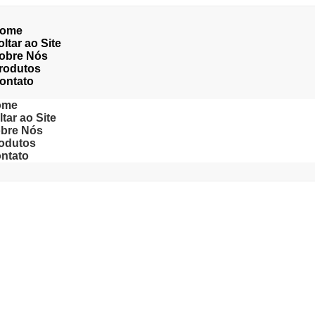
ome
oltar ao Site
obre Nós
rodutos
ontato
ome
ltar ao Site
bre Nós
odutos
ntato
RAMENTO NO BRÁS