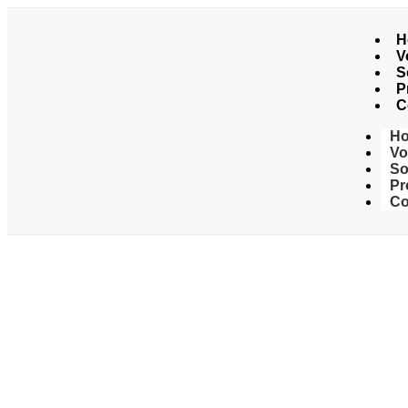
H
V
S
P
C
H
Vo
So
Pr
Co
HASTE DE ATER