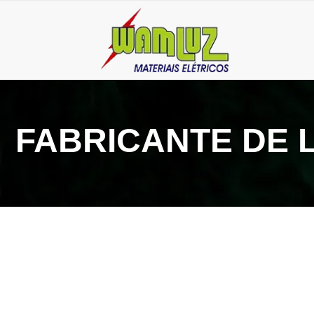
FABRICANTE DE 
25 de outubro de 2024
Lâmpada led tubular 18w: conheça seus benefícios e