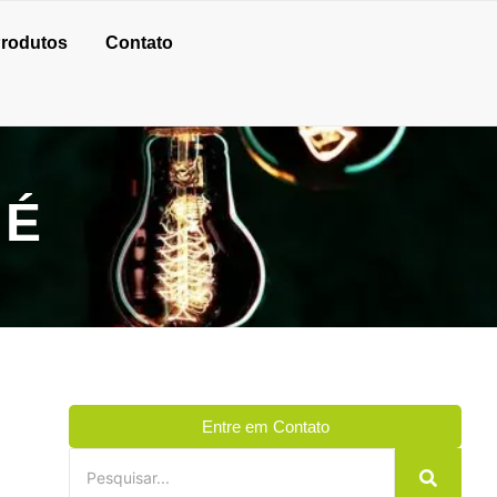
rodutos
Contato
 É
Entre em Contato