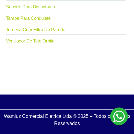
Suporte Para Disjuntores
Tampa Para Condulete
Torneira Com Filtro De Parede
Ventilador De Teto Orbital
5 de setembro de 2024
Cabo flexível antichama: entenda a importância para
a segurança de instalações elétricas
Wamluz Comercial Eletrica Ltda © 2025 – Todos os Direitos
Reservados