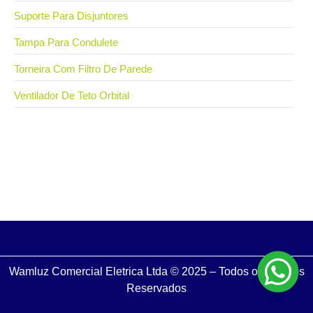
Suporte Para Disjuntores
Tampa Para Condulete
Torneira Com Filtro De Parede
Ventilador De Teto Orbital
27 de fevereiro de 2025
Caixa de embutir drywall: por que investir? Conheça
os benefícios
Wamluz Comercial Eletrica Ltda © 2025 – Todos os Direitos
Reservados