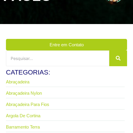
Entre em Contato
CATEGORIAS:
Abraçadeira
Abraçadeira Nylon
Abraçadeira Para Fios
Argola De Cortina
Barramento Terra