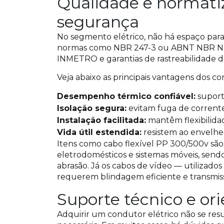
Qualidade e normat
segurança
No segmento elétrico, não há espaço para 
normas como NBR 247-3 ou ABNT NBR NM 
INMETRO e garantias de rastreabilidade d
Veja abaixo as principais vantagens dos 
Desempenho térmico confiável:
suport
Isolação segura:
evitam fuga de corrente
Instalação facilitada:
mantêm flexibilida
Vida útil estendida:
resistem ao envelhe
Itens como cabo flexível PP 300/500v sã
eletrodomésticos e sistemas móveis, send
abrasão. Já os cabos de vídeo — utilizado
requerem blindagem eficiente e transmis
Suporte técnico e ori
Adquirir um condutor elétrico não se re