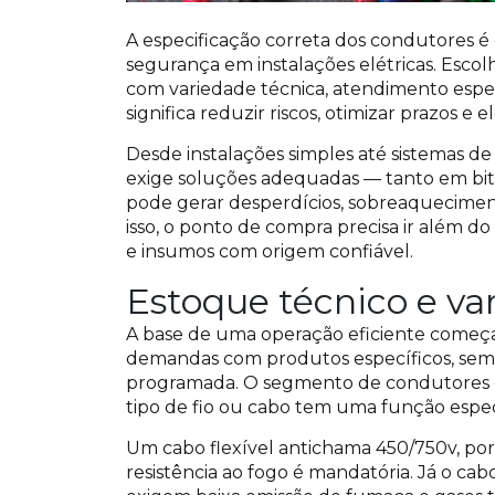
A especificação correta dos condutores é o
segurança em instalações elétricas. Escolh
com variedade técnica, atendimento espe
significa reduzir riscos, otimizar prazos e
Desde instalações simples até sistemas de
exige soluções adequadas — tanto em bi
pode gerar desperdícios, sobreaquecimen
isso, o ponto de compra precisa ir além d
e insumos com origem confiável.
Estoque técnico e va
A base de uma operação eficiente começa
demandas com produtos específicos, semp
programada. O segmento de condutores e
tipo de fio ou cabo tem uma função especí
Um cabo flexível antichama 450/750v, por
resistência ao fogo é mandatória. Já o ca