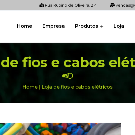
Rua Rubino de Oliveira, 214
vendas@w
Home
Empresa
Produtos
Loja
 de fios e cabos elét
Home
|
Loja de fios e cabos elétricos