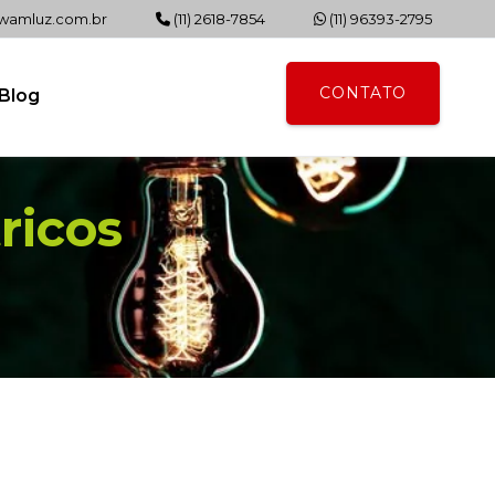
amluz.com.br
(11) 2618-7854
(11) 96393-2795
CONTATO
Blog
ricos